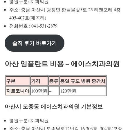
병원구분: 치과의원
주소: 충남 아산시 탕정면 한들물빛5로 25 리앤포레 4층
405-407호(매곡리)
전화번호 : 041-531-2879
솔직 후기 바로가기
아산 임플란트 비용 – 에이스치과의원
구분
가격
종류
동일 규모 병원 중간치
지르코니아
100만원
–
120만원
아산시 모종동 에이스치과의원 기본정보
병원구분: 치과의원
주소: 충남 아산시 모종남로12번길 16 303호, 304호(모종