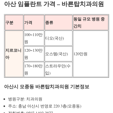
아산 임플란트 가격 – 바른탑치과의원
동일 규모 병원 중
구분
가격
종류
간치
100~110만
디오(국산)
원
지르코니
120~130만
오스템(국산)
120만원
아
원
170~180만
스트라우만(수
원
입)
아산시 모종동 바른탑치과의원 기본정보
병원구분: 치과의원
주소: 충남 아산시 번영로 220 3층(모종동)
전화번호: 0507-1402-2877