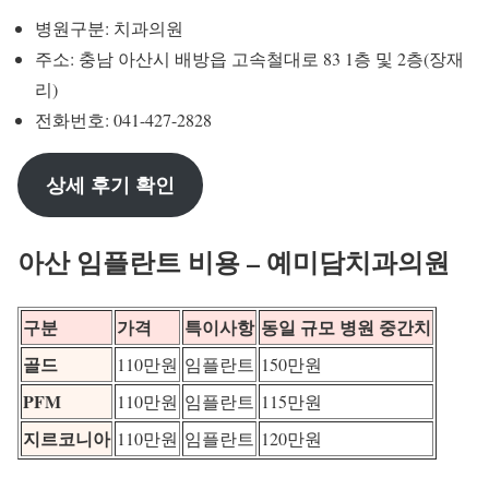
병원구분: 치과의원
주소: 충남 아산시 배방읍 고속철대로 83 1층 및 2층(장재
리)
전화번호: 041-427-2828
상세 후기 확인
아산 임플란트 비용 – 예미담치과의원
구분
가격
특이사항
동일 규모 병원 중간치
골드
110만원
임플란트
150만원
PFM
110만원
임플란트
115만원
지르코니아
110만원
임플란트
120만원