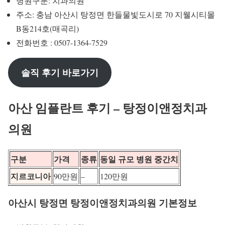
병원구분: 치과의원
주소: 충남 아산시 탕정면 한들물빛도시로 70 지웰시티몰
B동214호(매곡리)
전화번호 : 0507-1364-7529
솔직 후기 바로가기
아산 임플란트 후기 – 탕정이앤정치과
의원
구분
가격
종류
동일 규모 병원 중간치
지르코니아
90만원
–
120만원
아산시 탕정면 탕정이앤정치과의원 기본정보