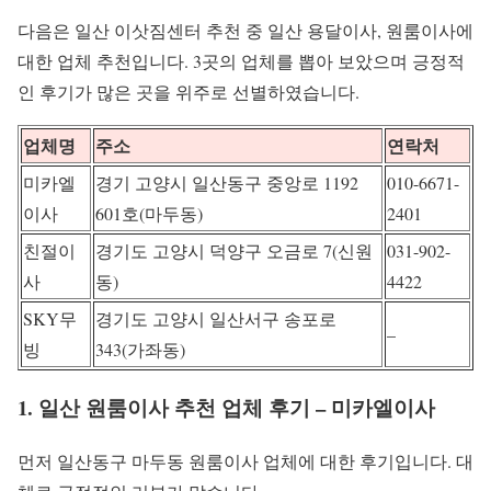
다음은 일산 이삿짐센터 추천 중 일산 용달이사, 원룸이사에
대한 업체 추천입니다. 3곳의 업체를 뽑아 보았으며 긍정적
인 후기가 많은 곳을 위주로 선별하였습니다.
업체명
주소
연락처
미카엘
경기 고양시 일산동구 중앙로 1192
010-6671-
이사
601호(마두동)
2401
친절이
경기도 고양시 덕양구 오금로 7(신원
031-902-
사
동)
4422
SKY무
경기도 고양시 일산서구 송포로
–
빙
343(가좌동)
1.
일산 원룸이사 추천 업체 후기 – 미카엘이사
먼저 일산동구 마두동 원룸이사 업체에 대한 후기입니다. 대