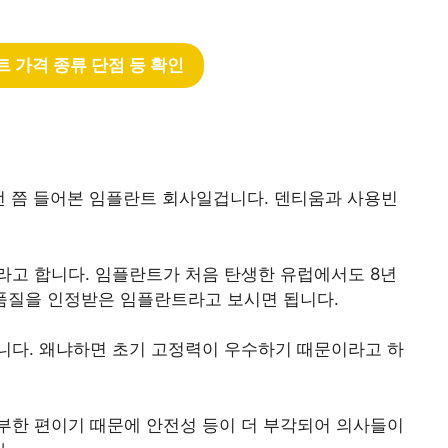
 가격 종류 단점 등 확인
번 쯤 들어본 임플란트 회사일겁니다. 덴티움과 사용빈
라고 합니다. 임플란트가 처음 탄생한 유럽에서도 8년
 품질을 인정받은 임플란트라고 보시면 됩니다.
니다. 왜냐하면 초기 고정력이 우수하기 때문이라고 하
부한 편이기 때문에 안전성 등이 더 부각되어 의사들이