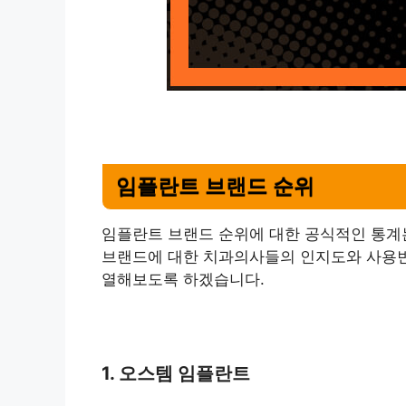
임플란트 브랜드 순위
임플란트 브랜드 순위에 대한 공식적인 통계
브랜드에 대한 치과의사들의 인지도와 사용빈
열해보도록 하겠습니다.
1. 오스템 임플란트