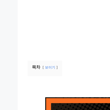
목차
보이기