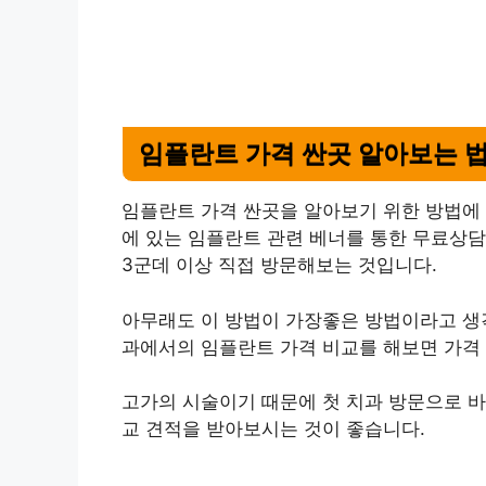
임플란트 가격 싼곳 알아보는 
임플란트 가격 싼곳을 알아보기 위한 방법에 
에 있는 임플란트 관련 베너를 통한 무료상
3군데 이상 직접 방문해보는 것입니다.
아무래도 이 방법이 가장좋은 방법이라고 생
과에서의 임플란트 가격 비교를 해보면 가격
고가의 시술이기 때문에 첫 치과 방문으로 바
교 견적을 받아보시는 것이 좋습니다.