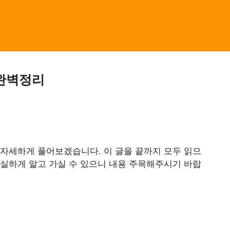
 완벽정리
자세하게 풀어보겠습니다. 이 글을 끝까지 모두 읽으
실하게 알고 가실 수 있으니 내용 주목해주시기 바랍