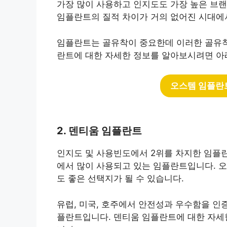
가장 많이 사용하고 인지도도 가장 높은 브랜
임플란트의 질적 차이가 거의 없어진 시대에
임플란트는 골유착이 중요한데 이러한 골유착
란트에 대한 자세한 정보를 알아보시려면 아
오스템 임플란트
2. 덴티움 임플란트
인지도 및 사용빈도에서 2위를 차지한 임플
에서 많이 사용되고 있는 임플란트입니다. 
도 좋은 선택지가 될 수 있습니다.
유럽, 미국, 호주에서 안전성과 우수함을 인
플란트입니다. 덴티움 임플란트에 대한 자세