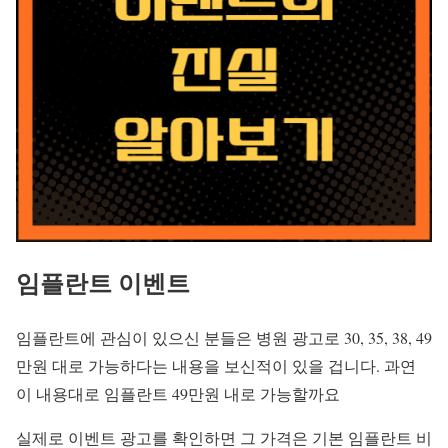
임플란트 이벤트
임플란트에 관심이 있으신 분들은 병원 광고로 30, 35, 38, 49
만원 대로 가능하다는 내용을 보신적이 있을 겁니다. 과연
이 내용대로 임플란트 49만원 내로 가능할까요
실제로 이벤트 광고를 확인하면 그 가격은 기본 임플란트 비