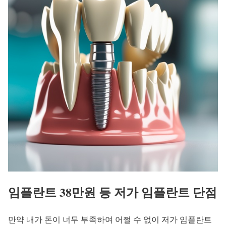
임플란트 38만원 등 저가 임플란트 단점
만약 내가 돈이 너무 부족하여 어쩔 수 없이 저가 임플란트