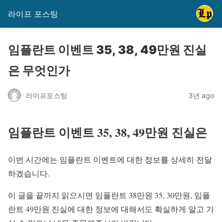
라이프 포스팅
임플란트 이벤트 35, 38, 49만원 진실
은 무엇인가
라이프포스팅
3년 ago
임플란트 이벤트 35, 38, 49만원 진실은
이번 시간에는 임플란트 이벤트에 대한 정보를 상세히 전달
하겠습니다.
이 글을 끝까지 읽으시면 임플란트 38만원 35, 30만원, 임플
란트 49만원 진실에 대한 정보에 대해서도 확실하게 알고 가