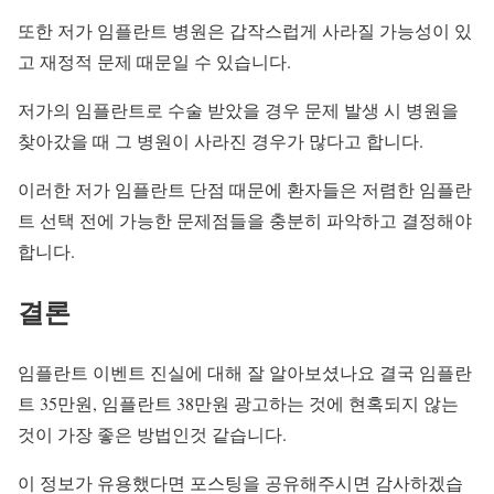
또한 저가 임플란트 병원은 갑작스럽게 사라질 가능성이 있
고 재정적 문제 때문일 수 있습니다.
저가의 임플란트로 수술 받았을 경우 문제 발생 시 병원을
찾아갔을 때 그 병원이 사라진 경우가 많다고 합니다.
이러한 저가 임플란트 단점 때문에 환자들은 저렴한 임플란
트 선택 전에 가능한 문제점들을 충분히 파악하고 결정해야
합니다.
결론
임플란트 이벤트 진실에 대해 잘 알아보셨나요 결국 임플란
트 35만원, 임플란트 38만원 광고하는 것에 현혹되지 않는
것이 가장 좋은 방법인것 같습니다.
이 정보가 유용했다면 포스팅을 공유해주시면 감사하겠습