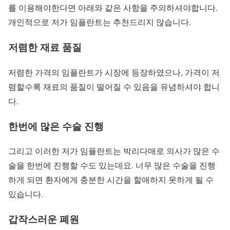
를 이용해야한다면 아래와 같은 사항을 주의하셔야합니다.
개인적으로 저가 임플란트는 추천드리지 않습니다.
저렴한 재료 품질
저렴한 가격의 임플란트가 시장에 등장하였으나, 가격이 저
렴할수록 재료의 품질이 떨어질 수 있음을 유념하셔야 합니
다.
한번에 많은 수술 진행
그리고 이러한 저가 임플란트는 박리다매로 의사가 많은 수
술을 한번에 진행할 수도 있는데요. 너무 많은 수술을 진행
하게 되면 환자에게 충분한 시간을 할애하지 못하게 될 수
있습니다.
갑작스러운 폐원